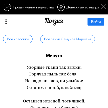
Продвижение творчества
Денежные вознагражден
Войти
Все классики
Все стихи Самуила Маршака
Минута
Узорные ткани так зыбки,
Горячая пыль так бела,-
Не надо ни слов, ни улыбки:
Останься такой, как была;
Останься неясной, тоскливой,