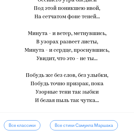
Осеннего утра бледней
Под этой поникшею ивой,
На сетчатом фоне теней...
Минута - и ветер, метнувшись,
В узорах развеет листы,
Минута - и сердце, проснувшись,
Увидит, что это - не ты...
Побудь же без слов, без улыбки,
Побудь точно призрак, пока
Узорные тени так зыбки
И белая пыль так чутка...
Все классики
Все стихи Самуила Маршака