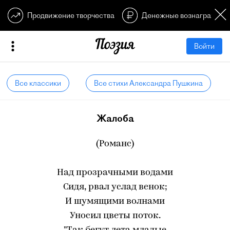
Продвижение творчества
Денежные вознагражден
Войти
Все классики
Все стихи Александра Пушкина
Жалоба
(Романс)
Над прозрачными водами
Сидя, рвал услад венок;
И шумящими волнами
Уносил цветы поток.