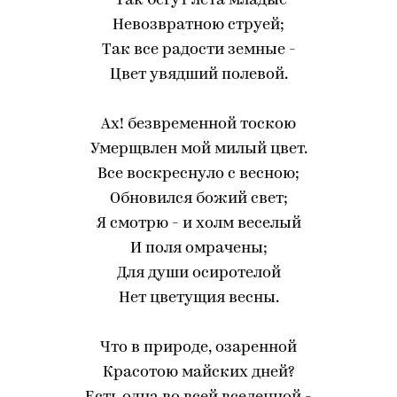
"Так бегут лета младые
Невозвратною струей;
Так все радости земные -
Цвет увядший полевой.
Ах! безвременной тоскою
Умерщвлен мой милый цвет.
Все воскреснуло с весною;
Обновился божий свет;
Я смотрю - и холм веселый
И поля омрачены;
Для души осиротелой
Нет цветущия весны.
Что в природе, озаренной
Красотою майских дней?