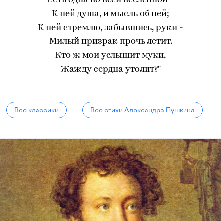
Есть одна во всей вселенной -
К ней душа, и мысль об ней;
К ней стремлю, забывшись, руки -
Милый призрак прочь летит.
Кто ж мои услышит муки,
Жажду сердца утолит?"
Все классики
Все стихи Александра Пушкина