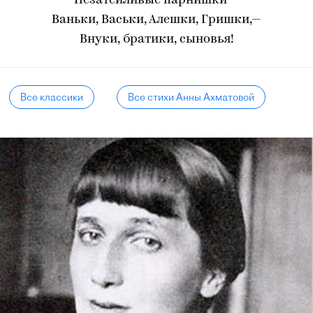
Незатейливые парнишки —
Ваньки, Васьки, Алешки, Гришки,—
Внуки, братики, сыновья!
Все классики
Все стихи Анны Ахматовой