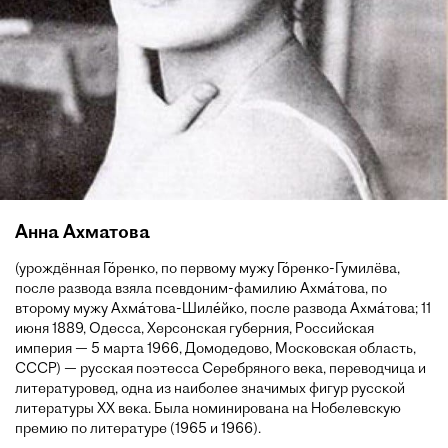
Анна Ахматова
(урождённая Го́ренко, по первому мужу Го́ренко-Гумилёва,
после развода взяла псевдоним-фамилию Ахма́това, по
второму мужу Ахма́това-Шиле́йко, после развода Ахма́това; 11
июня 1889, Одесса, Херсонская губерния, Российская
империя — 5 марта 1966, Домодедово, Московская область,
СССР) — русская поэтесса Серебряного века, переводчица и
литературовед, одна из наиболее значимых фигур русской
литературы XX века. Была номинирована на Нобелевскую
премию по литературе (1965 и 1966).