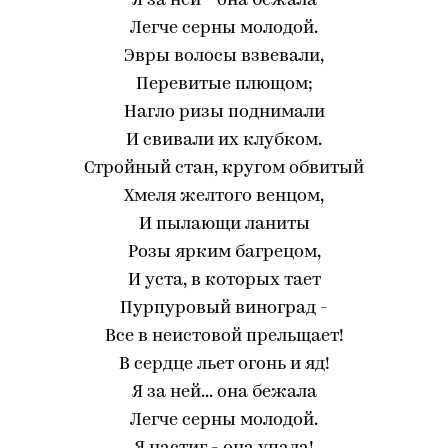
Я за ней - она бежала
Легче серны молодой.
Эвры волосы взвевали,
Перевитые плющом;
Нагло ризы поднимали
И свивали их клубком.
Стройный стан, кругом обвитый
Хмеля желтого венцом,
И пылающи ланиты
Розы ярким багрецом,
И уста, в которых тает
Пурпуровый виноград -
Все в неистовой прельщает!
В сердце льет огонь и яд!
Я за ней... она бежала
Легче серны молодой.