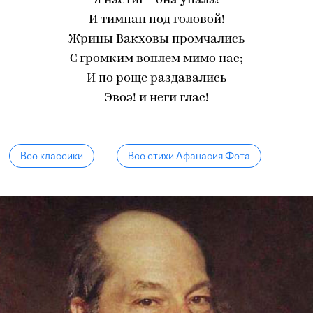
Я настиг - она упала!
И тимпан под головой!
Жрицы Вакховы промчались
С громким воплем мимо нас;
И по роще раздавались
Эвоэ! и неги глас!
Все классики
Все стихи Афанасия Фета