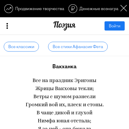
Продвижение творчества
Денежные вознагражден
Войти
Все классики
Все стихи Афанасия Фета
Вакханка
Все на праздник Эригоны
Жрицы Вакховы текли;
Ветры с шумом разнесли
Громкий вой их, плеск и стоны.
В чаще дикой и глухой
Нимфа юная отстала;