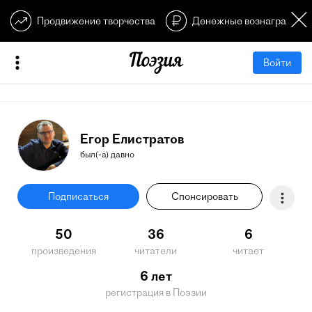
Продвижение творчества
Денежные вознагражден
Войти
Егор Елистратов
был(-а) давно
Подписаться
Спонсировать
50
36
6
произведения
читатели
читает
6 лет
регистрация в Поэзии