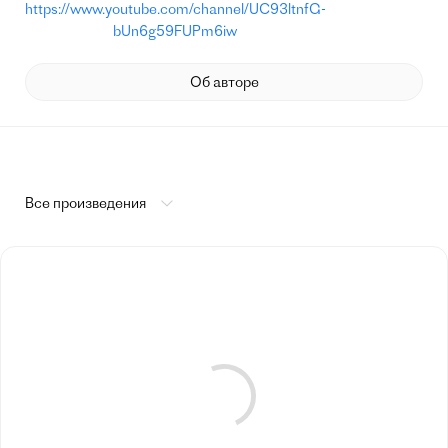
https://www.youtube.com/channel/UC93ltnfG-
bUn6g59FUPm6iw
Об авторе
Все произведения