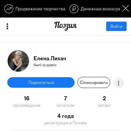
Продвижение творчества
Денежные вознагражден
Войти
Елена Лихач
был(-а) давно
Подписаться
Спонсировать
16
7
2
произведения
читатели
читает
4 года
регистрация в Поэзии