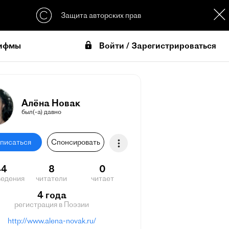
Защита авторских прав
Войти / Зарегистрироваться
ифмы
Алёна Новак
был(-а) давно
писаться
Спонсировать
44
8
0
ведения
читатели
читает
4 года
регистрация в Поэзии
http://www.alena-novak.ru/