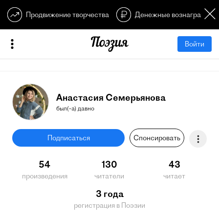
Продвижение творчества
Денежные вознагражден
Войти
Анастасия Семерьянова
был(-а) давно
Подписаться
Спонсировать
54
130
43
произведения
читатели
читает
3 года
регистрация в Поэзии