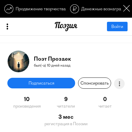
Продвижение творчества
Денежные вознагражден
Войти
Поэт Прозаек
был(-а) 10 дней назад
Подписаться
Спонсировать
10
9
0
произведения
читатели
читает
3 мес
регистрация в Поэзии