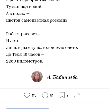
в реке серебристые косы.
Туман над водой.
А в полях —
цветов самоцветная россыпь.
Робеет рассвет...
И лето —
лишь в дымку на голое тело одето.
До Тебя 48 часов —
2280 километров.
А. Бабинцева
113
61
7