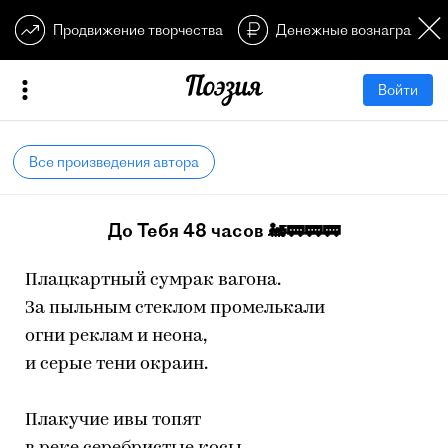
Продвижение творчества
Денежные вознагражден
Войти
Все произведения автора
До Тебя 48 часов 🚂🚃🚃🚃
Плацкартный сумрак вагона.
За пыльным стеклом промелькали
огни реклам и неона,
и серые тени окраин.
Плакучие ивы топят