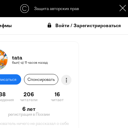
Защита авторских прав
Войти / Зарегистрироваться
ифмы
tata
был(-а) 11 часов назад
писаться
Спонсировать
38
206
16
ведения
читатели
читает
6 лет
регистрация в Поэзии
ователь ничего не рассказал о себе