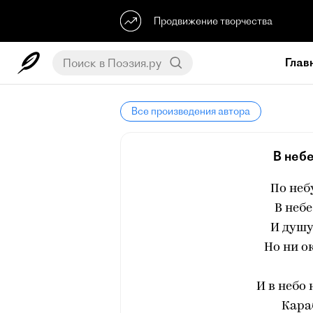
Продвижение творчества
Глав
Все произведения автора
В неб
По неб
В небе
И душу
Но ни о
И в небо 
Кара