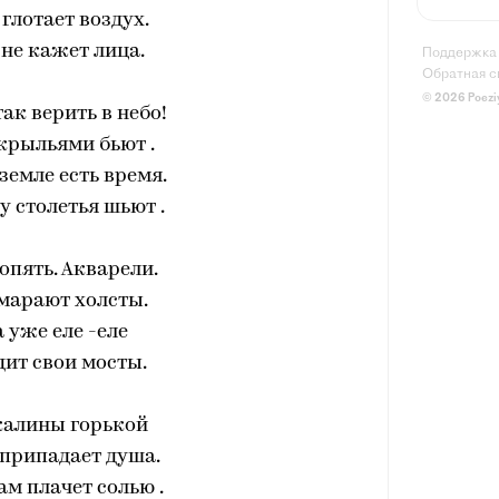
глотает воздух.
 не кажет лица.
Поддержка
Обратная с
© 2026 Poezi
ак верить в небо!
крыльями бьют .
 земле есть время.
 столетья шьют .
опять. Акварели.
марают холсты.
 уже еле -еле
ит свои мосты.
калины горькой
 припадает душа.
ам плачет солью .