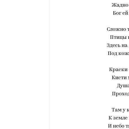
Жадно 
Бог ей
Сложно т
Птицы 
Здесь на
Под кожу
Краски 
Кисти 
Душа
Проход
Там у 
К земле
И небо т