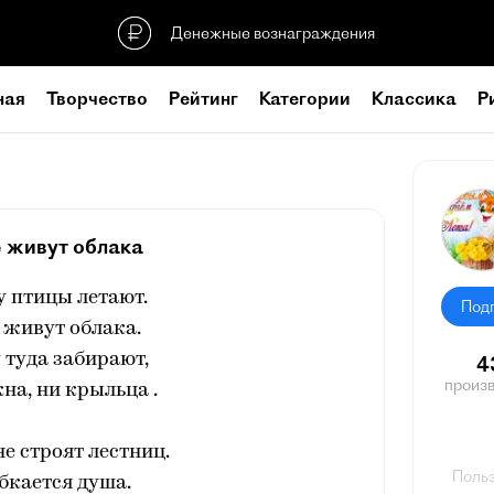
Денежные вознаграждения
ная
Творчество
Рейтинг
Категории
Классика
Р
е живут облака
у птицы летают.
Под
 живут облака.
 туда забирают,
4
произ
кна, ни крыльца .
не строят лестниц.
Польз
бкается душа.