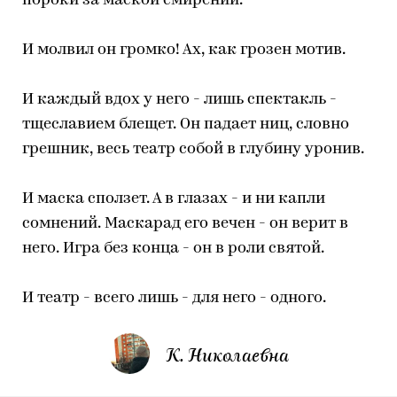
пороки за маской смирений.
И молвил он громко! Ах, как грозен мотив.
И каждый вдох у него - лишь спектакль -
тщеславием блещет. Он падает ниц, словно
грешник, весь театр собой в глубину уронив.
И маска сползет. А в глазах - и ни капли
сомнений. Маскарад его вечен - он верит в
него. Игра без конца - он в роли святой.
И театр - всего лишь - для него - одного.
К. Николаевна