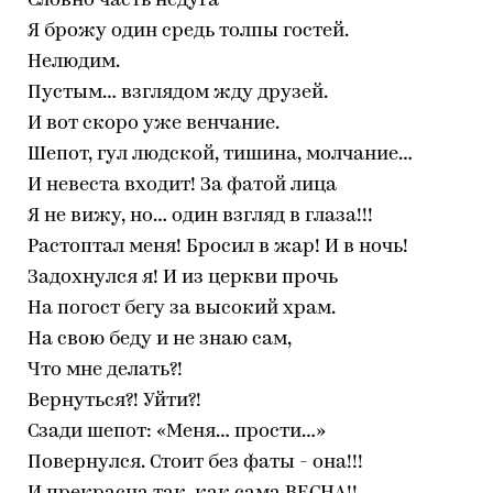
Словно часть недуга -
Я брожу один средь толпы гостей.
Нелюдим.
Пустым… взглядом жду друзей.
И вот скоро уже венчание.
Шепот, гул людской, тишина, молчание…
И невеста входит! За фатой лица
Я не вижу, но… один взгляд в глаза!!!
Растоптал меня! Бросил в жар! И в ночь!
Задохнулся я! И из церкви прочь
На погост бегу за высокий храм.
На свою беду и не знаю сам,
Что мне делать?!
Вернуться?! Уйти?!
Сзади шепот: «Меня… прости…»
Повернулся. Стоит без фаты - она!!!