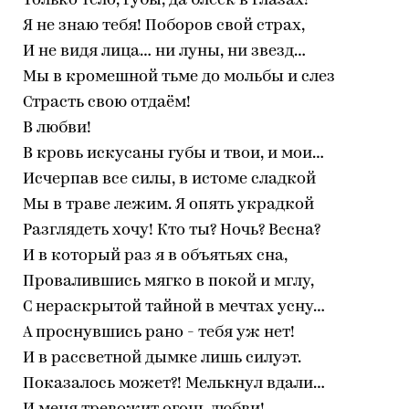
Только тело, губы, да блеск в глазах!
Я не знаю тебя! Поборов свой страх,
И не видя лица… ни луны, ни звезд…
Мы в кромешной тьме до мольбы и слез
Страсть свою отдаём!
В любви!
В кровь искусаны губы и твои, и мои…
Исчерпав все силы, в истоме сладкой
Мы в траве лежим. Я опять украдкой
Разглядеть хочу! Кто ты? Ночь? Весна?
И в который раз я в объятьях сна,
Провалившись мягко в покой и мглу,
С нераскрытой тайной в мечтах усну…
А проснувшись рано - тебя уж нет!
И в рассветной дымке лишь силуэт.
Показалось может?! Мелькнул вдали…