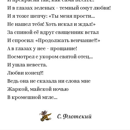
И прекрасна так, как сама ВЕСНА!!
И в глазах зеленых - темный омут любви!
И я тоже шепчу: «Ты меня прости…
Не нашел тебя! Хоть искал и ждал!»
За спиной её вдруг священник встал
И спросил: «Продолжать венчание?!»
А в глазах у нее - прощание!
Посмотрел с укором святой отец…
И ушла невеста.
Любви конец?!
Ведь она не сказала ни слова мне
Жаркой, майской ночью
В кромешной мгле…
С. Флотский