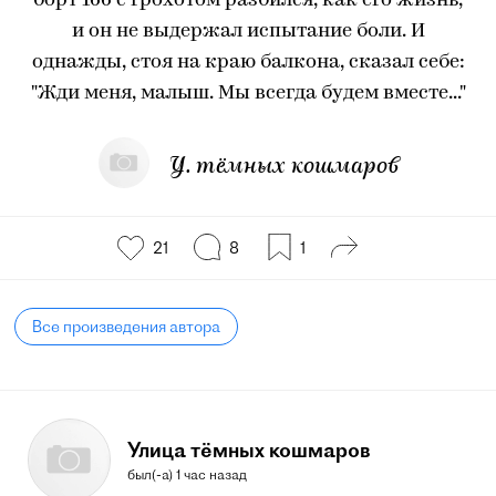
борт 166 с грохотом разбился, как его жизнь,
и он не выдержал испытание боли. И
однажды, стоя на краю балкона, сказал себе:
"Жди меня, малыш. Мы всегда будем вместе..."
У. тёмных кошмаров
21
8
1
Все произведения автора
Улица тёмных кошмаров
был(-а) 1 час назад