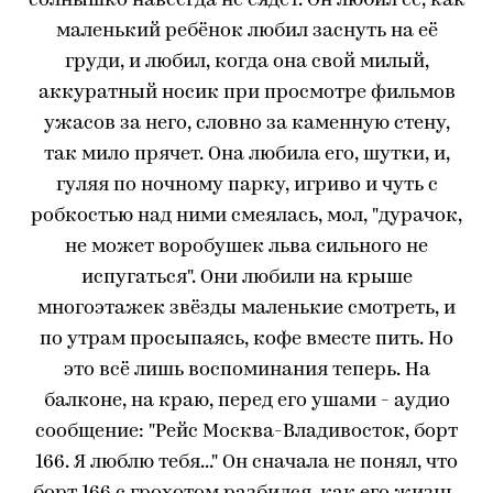
солнышко навсегда не сядет. Он любил её, как
маленький ребёнок любил заснуть на её
груди, и любил, когда она свой милый,
аккуратный носик при просмотре фильмов
ужасов за него, словно за каменную стену,
так мило прячет. Она любила его, шутки, и,
гуляя по ночному парку, игриво и чуть с
робкостью над ними смеялась, мол, "дурачок,
не может воробушек льва сильного не
испугаться". Они любили на крыше
многоэтажек звёзды маленькие смотреть, и
по утрам просыпаясь, кофе вместе пить. Но
это всё лишь воспоминания теперь. На
балконе, на краю, перед его ушами - аудио
сообщение: "Рейс Москва-Владивосток, борт
166. Я люблю тебя..." Он сначала не понял, что