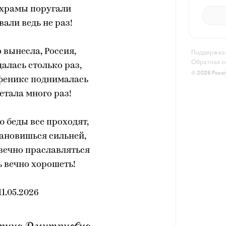
 храмы поругали
вали ведь не раз!
 вынесла, Россия,
Поддержка
Обратная с
алась столько раз,
© 2026 Poezi
феникс поднималась
етала много раз!
ю беды все проходят,
ановишься сильней,
вечно праславляться
 вечно хорошеть!
11.05.2026