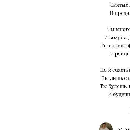
Святые
И преда
Ты много
И возрожд
Ты словно 
И расцв
Но к счасть
Ты лишь ст
Ты будешь 
И будешь