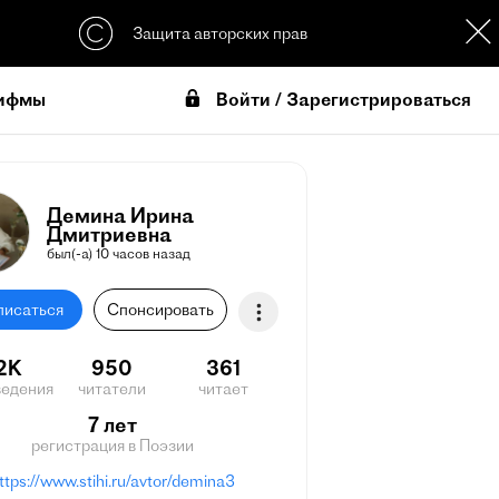
Защита авторских прав
Войти / Зарегистрироваться
ифмы
Демина Ирина
Дмитриевна
был(-а) 10 часов назад
писаться
Спонсировать
.2K
950
361
ведения
читатели
читает
7 лет
регистрация в Поэзии
ttps://www.stihi.ru/avtor/demina3