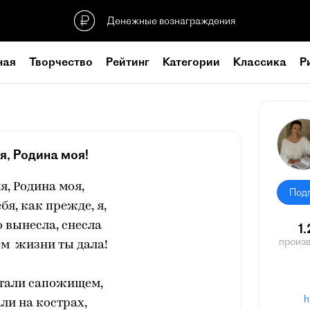
Денежные вознаграждения
ная
Творчество
Рейтинг
Категории
Классика
Р
я, Родина моя!
я, Родина моя,
Под
бя, как прежде, я,
 вынесла, снесла
1
произ
ем жизни ты дала!
птали сапожищем,
h
ли на кострах,