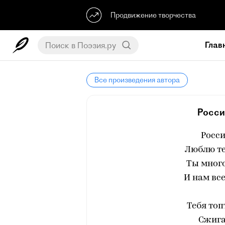
Продвижение творчества
Глав
Все произведения автора
Росси
Росси
Люблю те
Ты много
И нам вс
Тебя то
Сжига