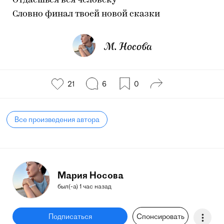
Отдаёшься вся человеку —
Словно финал твоей новой сказки
М. Носова
21
6
0
Все произведения автора
Мария Носова
был(-а) 1 час назад
Подписаться
Спонсировать