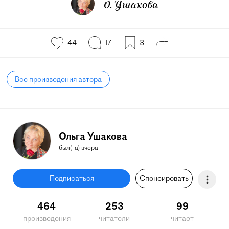
О. Ушакова
44
17
3
Все произведения автора
Ольга Ушакова
был(-а) вчера
Подписаться
Спонсировать
464
253
99
произведения
читатели
читает