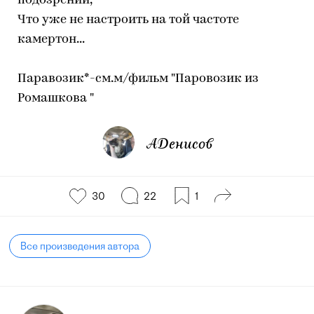
подозрений,
Что уже не настроить на той частоте
камертон...
Паравозик*-см.м/фильм "Паровозик из
Ромашкова "
АДенисов
30
22
1
Все произведения автора