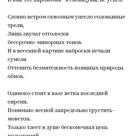
И как тот паровозик* я снова,,увы, не успел.
Словно ветром сквозным унесло соловьиные
трели,
Лишь звучат отголоски
бессрочно-минорных тонов.
И в весенней картине наброски печали
сумели
Оттенить безмятежность изящных природы
обнов.
Одиноко стоит в вазе ветка последней
сирени.
Понимаю: весной запредельно грустить–
моветон.
Только тлеет в душе бесконечная цепь