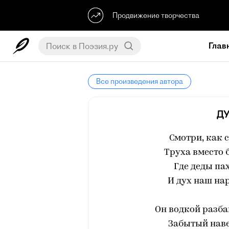
Продвижение творчества
Глав
Все произведения автора
ДУ
Смотри, как 
Труха вместо 
Где деды па
И дух наш нар
Он водкой разба
Забытый наве