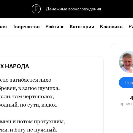
Денежные вознаграждения
ная
Творчество
Рейтинг
Категории
Классика
Р
Х НАРОДА
село загибается лихо —
Под
бревен, в запое шумиха.
хали, там чертополох,
произ
одный, по сути, издох.
влен и потом протухшим,
ки, и Богу не нужный.