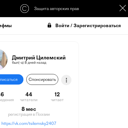
Защита авторских прав
Войти / Зарегистрироваться
ифмы
Дмитрий Цилемский
был(-а) 8 дней назад
писаться
Спонсировать
46
44
12
ведения
читатели
читает
8 мес
регистрация в Поэзии
https://vk.com/tsilemsky2407