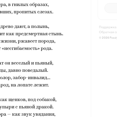
ера, в гнилых образах,
вших, пропитых слезах.
 древо дают, а полынь,
Поддержка
Обратная с
ит как предсмертная стынь.
© 2026 Poezi
 жизни, ржавеет порода,
т «несгибаемость» рода.
ат он веселый и пьяный,
ды, давно поведалый.
олор, забор-инвалид…
арод, на лопате лежит.
как щенков, под собакой,
упыри с пьяной дракой.
ра — как звук увядания,