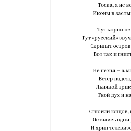
Тоска, а не в
Иконы в засты
Тут корни не
Тут «русский» звуч
Скрипит остров
Вот так и гние
Не песня — а м
Ветер надеж
Льняной трик
Твой дух и н
Сгноили юнцов, 
Остались одни 
И хрип телевизо