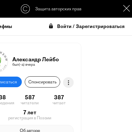
Защита авторских прав
Войти / Зарегистрироваться
ифмы
Александр Лейбо
был(-а) вчера
писаться
Спонсировать
38
587
387
ведения
читатели
читает
7 лет
регистрация в Поэзии
Об авторе