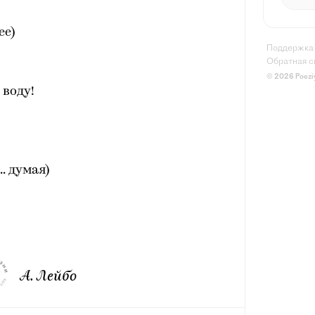
ее)
Поддержка
Обратная с
© 2026 Poezi
 воду!
. думая)
А. Лейбо