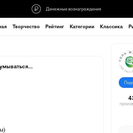
Денежные вознаграждения
ная
Творчество
Рейтинг
Категории
Классика
Р
умываться...
Под
4
произ
ы)