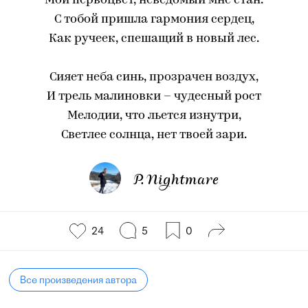
Мой первоцвет, неведомый мне стан.
С тобой пришла гармония сердец,
Как ручеек, спешащий в новый лес.
Сияет неба синь, прозрачен воздух,
И трель малиновки – чудесный рост
Мелодии, что льется изнутри,
Светлее солнца, нет твоей зари.
P. Nightmare
24
5
0
Все произведения автора