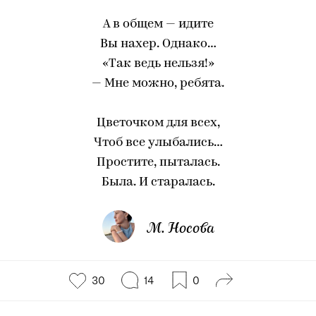
А в общем — идите
Вы нахер. Однако…
«Так ведь нельзя!»
— Мне можно, ребята.
Цветочком для всех,
Чтоб все улыбались…
Простите, пыталась.
Была. И старалась.
М. Носова
30
14
0