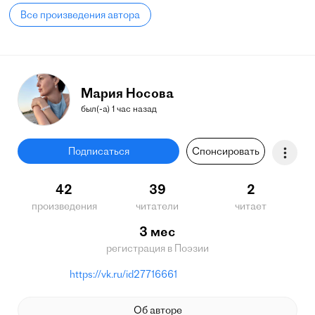
Все произведения автора
Мария Носова
был(-а) 1 час назад
Подписаться
Спонсировать
42
39
2
произведения
читатели
читает
3 мес
регистрация в Поэзии
https://vk.ru/id27716661
Об авторе