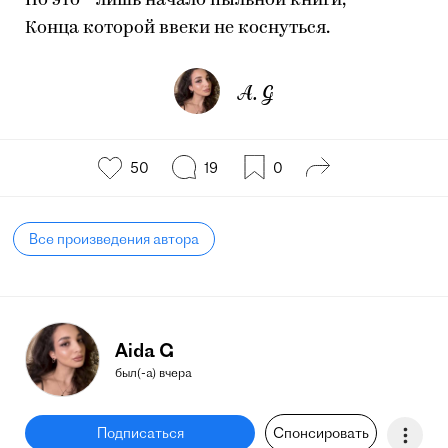
Но это - лишь начало пыльной книги,
Конца которой ввеки не коснуться.
A. G
50
19
0
Все произведения автора
Aida G
был(-а) вчера
Подписаться
Спонсировать