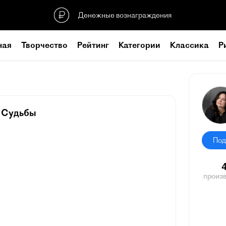
Денежные вознаграждения
ная
Творчество
Рейтинг
Категории
Классика
Р
Судьбы
Под
произ