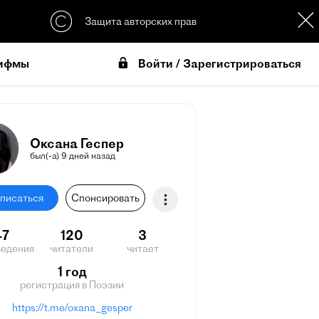
Защита авторских прав
Войти / Зарегистрироваться
ифмы
Оксана Геспер
был(-а) 9 дней назад
писаться
Спонсировать
47
120
3
ведения
читатели
читает
1 год
регистрация в Поэзии
https://t.me/oxana_gesper