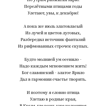
По утрам разжигая зарю.
Перелётными птицами годы
Улетают, увы, к декабрю!
А пока же июль златовласый
Из лучей и цветов луговых,
Разбередил источник фантазий
Из рифмованных строчек скупых.
Будто молнией ум осенило -
Надо каждым мгновением жить!
Бог славянский - златое Ярило
Дал в гармонии счастье творить.
И поэтому я словно птица
Улетаю в родные края,