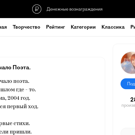
Денежные вознаграждения
ная
Творчество
Рейтинг
Категории
Классика
Р
чало Поэта.
чало поэта.
Под
шлом где - то.
а, 2004 год.
2
произ
ся первый ход.
рвые стихи.
ли пришли.