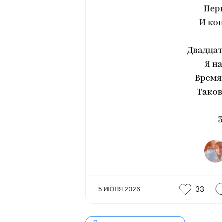
Пер
И ко
Двадцат
Я н
Время
Таков
3
33
5 ИЮЛЯ 2026