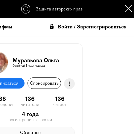
Защита авторских прав
Войти / Зарегистрироваться
ифмы
Муравьева Ольга
был(-а) 1 час назад
писаться
Спонсировать
88
136
136
ведения
читатели
читает
4 года
регистрация в Поэзии
Об авторе