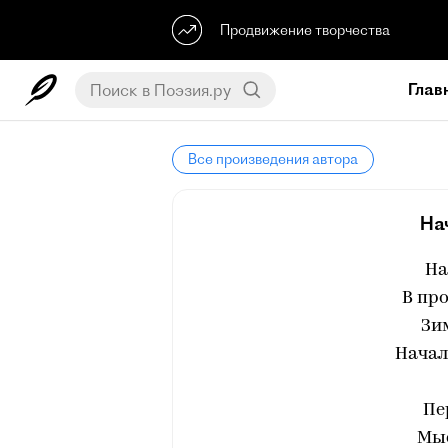
Продвижение творчества
Глав
Все произведения автора
На
На
В про
Зим
Начал
Пе
Мыс