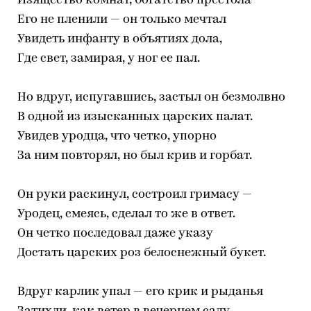
Изящество комнат, богатство престола
Его не пленили — он только мечтал
Увидеть инфанту в объятиях дола,
Где свет, замирая, у ног ее пал.
Но вдруг, испугавшись, застыл он безмолвно
В одной из изысканных царских палат.
Увидев уродца, что четко, упорно
За ним повторял, но был крив и горбат.
Он руки раскинул, состроил гримасу —
Уродец, смеясь, сделал то же в ответ.
Он четко последовал даже указу
Достать царских роз белоснежный букет.
Вдруг карлик упал — его крик и рыданья