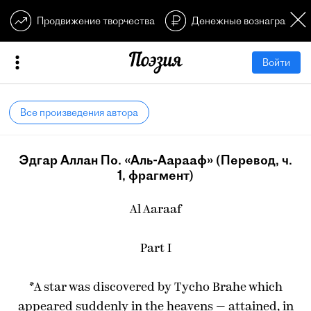
Продвижение творчества
Денежные вознагражден
Войти
Все произведения автора
Эдгар Аллан По. «Аль-Аарааф» (Перевод, ч.
1, фрагмент)
Al Aaraaf
Part I
*A star was discovered by Tycho Brahe which
appeared suddenly in the heavens — attained, in