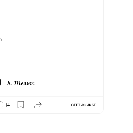
,
К. Телюк
14
1
СЕРТИФИКАТ