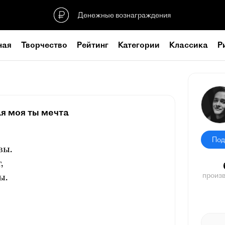
Денежные вознаграждения
ная
Творчество
Рейтинг
Категории
Классика
Р
я моя ты мечта
Под
вы.
,
произ
ы.