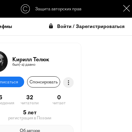
Защита авторских прав
Войти / Зарегистрироваться
ифмы
Кирилл Телюк
был(-а) давно
писаться
Спонсировать
6
32
0
ведения
читатели
читает
5 лет
регистрация в Поэзии
Об авторе