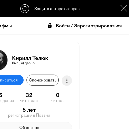
Защита авторских прав
Войти / Зарегистрироваться
ифмы
Кирилл Телюк
был(-а) давно
писаться
Спонсировать
6
32
0
ведения
читатели
читает
5 лет
регистрация в Поэзии
Об авторе