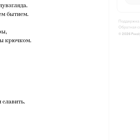
лувзгляда.
ем бытием.
Поддержка
Обратная с
ры,
© 2026 Poezi
ны крючком.
 славить.