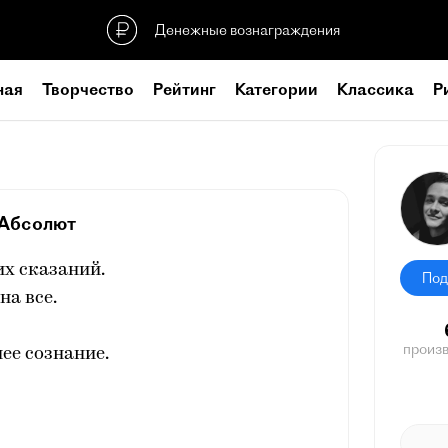
Денежные вознаграждения
ная
Творчество
Рейтинг
Категории
Классика
Р
Абсолют
х сказаний.
Под
на все.
произ
ее сознание.