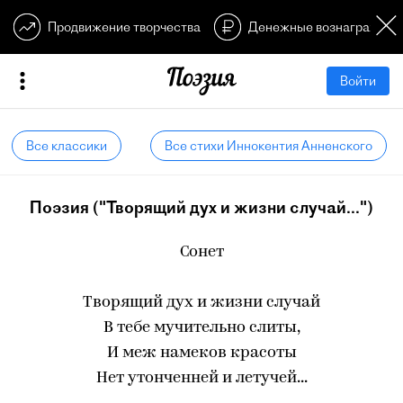
Продвижение творчества
Денежные вознагражден
Войти
Все классики
Все стихи Иннокентия Анненского
Поэзия ("Творящий дух и жизни случай...")
Сонет
Творящий дух и жизни случай
В тебе мучительно слиты,
И меж намеков красоты
Нет утонченней и летучей...