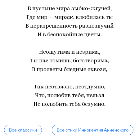
В пустыне мира зыбко-жгучей,
Где мир — мираж, влюбилась ты
В неразрешенность разнозвучий
И в беспокойные цветы.
Неощутима и незрима,
Ты нас томишь, боготворима,
В просветы бледные сквозя,
Так неотвязно, неотдумно,
Что, полюбив тебя, нельзя
Не полюбить тебя безумно.
Все классики
Все стихи Иннокентия Анненского