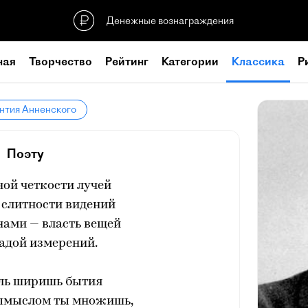
Денежные вознаграждения
ная
Творчество
Рейтинг
Категории
Классика
Р
нтия Анненского
Поэту
ной четкости лучей
 слитности видений
нами — власть вещей
иадой измерений.
 ль ширишь бытия
ымыслом ты множишь,