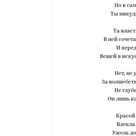
Но в сам
Ты никуд
Та власт
В ней сочета
И перед
Вещей в иску
Нет, не 
За волшебст
Не глуб
Он лишь ка
Красой
Влекла
Ужель до