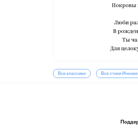
Покровы 
Люби раз
В рожден
Ты ча
Для целок
Все классики
Все стихи Инноке
Подде