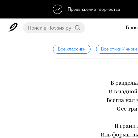
Продвижение творчества
Глав
Все классики
Все стихи Инноке
В раздель
И в чадной
Всегда над 
С ее тр
И грани
Иль формы в