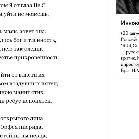
ом Я от глаз Не Я
а уйти не можешь.
Иннок
ь маяк, зовет она,
(20 авгу
Российск
лись бог и тленность,
1909, Са
 нею так бледна
— русски
сстве прикровенность.
критик. 
директо
Брат Н. 
уйти от власти их
вом воздушных пятен,
иною манит стих,
к ребус непонятен.
 открытого лица
 Орфея пиерида.
стойны вы певца,