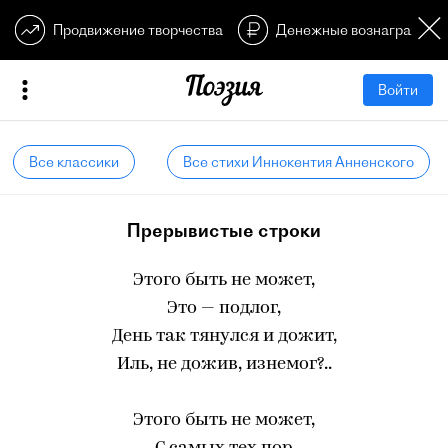
Продвижение творчества
Денежные вознагражден
Войти
Все классики
Все стихи Иннокентия Анненского
Прерывистые строки
Этого быть не может,
Это — подлог,
День так тянулся и дожит,
Иль, не дожив, изнемог?..
Этого быть не может,