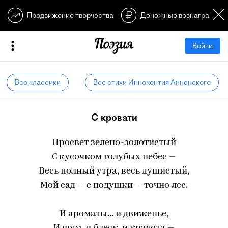
Продвижение творчества
Денежные вознагражден
Войти
Все классики
Все стихи Иннокентия Анненского
С кровати
Просвет зелено-золотистый
С кусочком голубых небес —
Весь полный утра, весь душистый,
Мой сад — с подушки — точно лес.
И ароматы... и движенье,