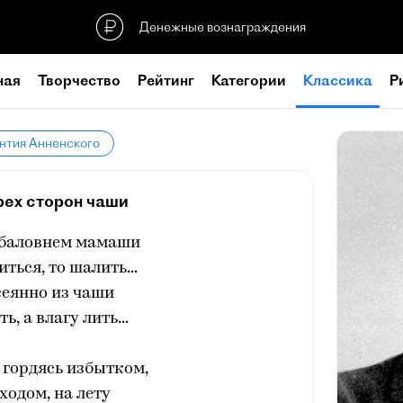
Денежные вознаграждения
ная
Творчество
Рейтинг
Категории
Классика
Р
нтия Анненского
рех сторон чаши
баловнем мамаши
ться, то шалить...
сеянно из чаши
ь, а влагу лить...
 гордясь избытком,
одом, на лету