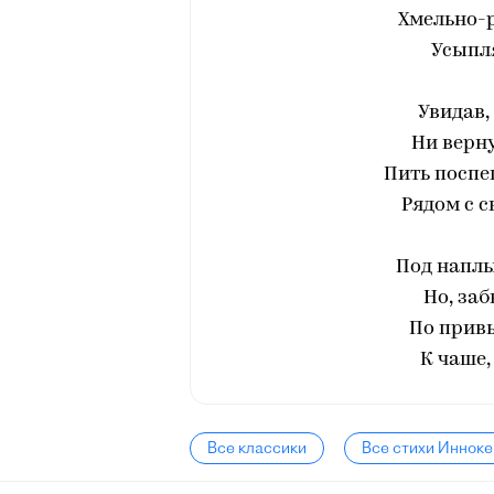
Хмельно-
Усыпля
Увидав,
Ни верну
Пить поспе
Рядом с с
Под наплы
Но, заб
По привы
К чаше,
Все классики
Все стихи Инноке