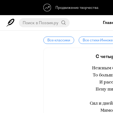
Продвижение творчества
Глав
Все классики
Все стихи Инноке
С четы
Нежным 
То больши
И рас
Пену пит
Сил и дней
Мимох