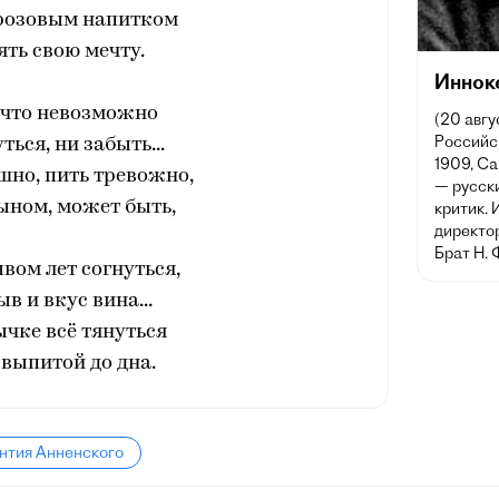
розовым напитком
ть свою мечту.
Иннок
 что невозможно
(20 авгу
Российск
ться, ни забыть...
1909, Са
шно, пить тревожно,
— русски
ыном, может быть,
критик. 
директо
Брат Н. 
вом лет согнуться,
ыв и вкус вина...
чке всё тянуться
 выпитой до дна.
нтия Анненского