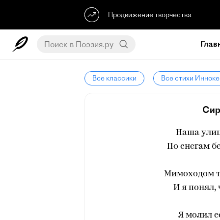
Продвижение творчества
Глав
Все классики
Все стихи Инноке
Сир
Наша улиц
По снегам б
Мимоходом то
И я понял,
Я молил е