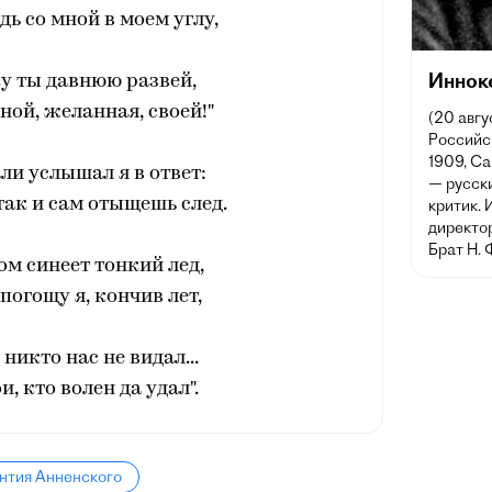
дь со мной в моем углу,
Иннок
у ты давнюю развей,
ной, желанная, своей!"
(20 авгу
Российск
1909, Са
ли услышал я в ответ:
— русски
так и сам отыщешь след.
критик. 
директо
Брат Н. 
ом синеет тонкий лед,
погощу я, кончив лет,
 никто нас не видал...
и, кто волен да удал".
нтия Анненского