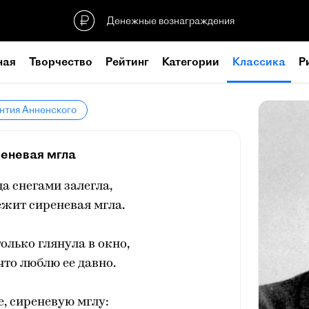
Денежные вознаграждения
ная
Творчество
Рейтинг
Категории
Классика
Р
нтия Анненского
еневая мгла
а снегами залегла,
ежит сиреневая мгла.
лько глянула в окно,
 что люблю ее давно.
е, сиреневую мглу: