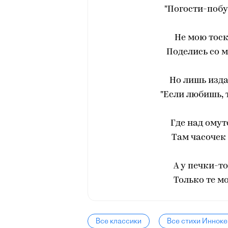
"Погости-побу
Не мою тоск
Поделись со м
Но лишь изда
"Если любишь, 
Где над омут
Там часочек 
А у печки-то
Только те мо
Все классики
Все стихи Инноке