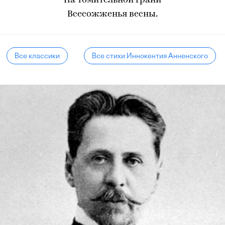
На томительной грани
Всесожженья весны.
Все классики
Все стихи Иннокентия Анненского