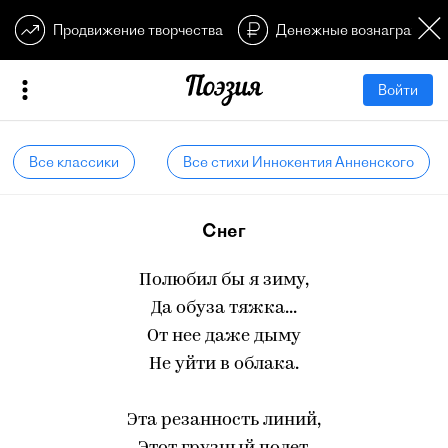
Продвижение творчества
Денежные вознагражден
Войти
Все классики
Все стихи Иннокентия Анненского
Снег
Полюбил бы я зиму,
Да обуза тяжка...
От нее даже дыму
Не уйти в облака.
Эта резанность линий,