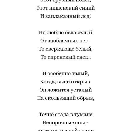
Этот грузный полет,
Этот нищенский синий
И заплаканный лед!
Но люблю ослабелый
От заоблачных нег -
То сверкающе белый,
То сиреневый снег...
И особенно талый,
Когда, выси открыв,
Он ложится усталый
На скользящий обрыв,
Точно стада в тумане
Непорочные сны -