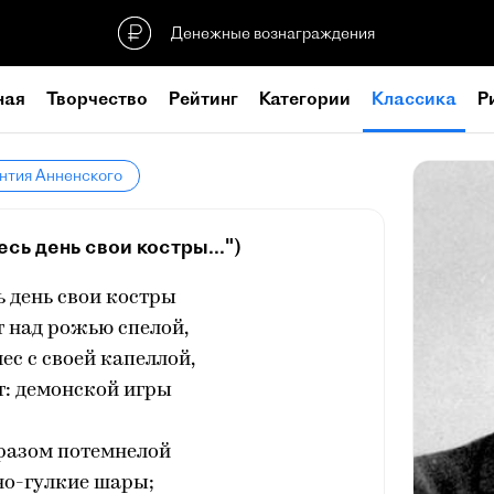
Денежные вознаграждения
ная
Творчество
Рейтинг
Категории
Классика
Р
нтия Анненского
есь день свои костры...")
ь день свои костры
 над рожью спелой,
ес с своей капеллой,
т: демонской игры
 разом потемнелой
но-гулкие шары;