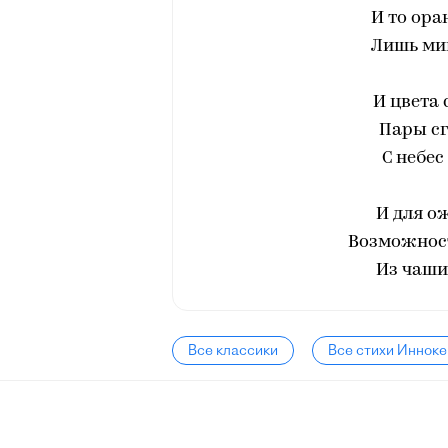
И то ора
Лишь ми
И цвета 
Пары с
С небес
И для о
Возможност
Из чаши
Все классики
Все стихи Инноке