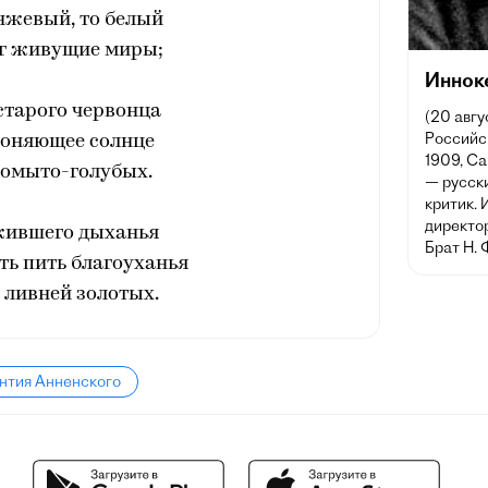
нжевый, то белый
г живущие миры;
Иннок
старого червонца
(20 авгу
Российск
гоняющее солнце
1909, Са
 омыто-голубых.
— русски
критик. 
директо
жившего дыханья
Брат Н. 
ь пить благоуханья
 ливней золотых.
нтия Анненского