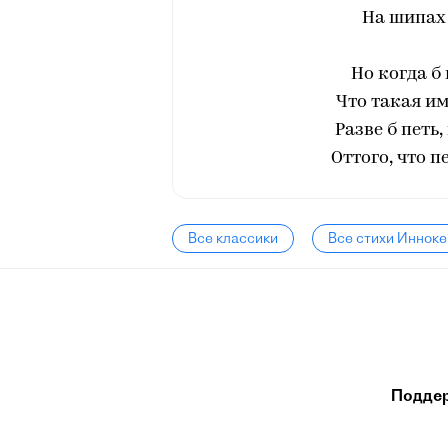
На шипах 
Но когда б
Что такая им
Разве б петь
Оттого, что пе
Все классики
Все стихи Инноке
Подде