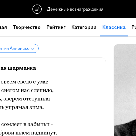
Денежные вознаграждения
ная
Творчество
Рейтинг
Категории
Классика
Р
нтия Анненского
ая шарманка
совсем свело с ума:
о снегом нас слепило,
, зверем отступила
ль упрямая зима.
 сомлеет в забытьи -
брови шлем надвинут,