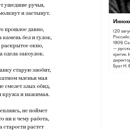
ст ушедшие ручьи,
умолкнут и застынут.
Иннок
о прошлое давно,
(20 авгу
Российск
а камень бел и гулок,
1909, Са
 раскрытое окно,
— русски
а одела закоулок.
критик. 
директо
Брат Н. 
нку старую знобит,
акатном мленьи мая
не смелет злых обид,
л кружа и нажимая.
цепляясь, не поймет
то ни к чему работа,
а старости растет