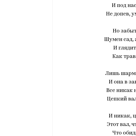
И под на
Не допев, 
Но забыт
Шумен сад, 
И глядит
Как трав
Лишь шарма
И она в з
Все никак 
Цепкий ва
И никак, 
Этот вал, ч
Что обид