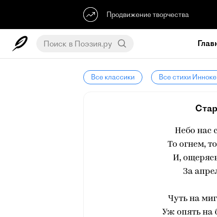
Продвижение творчества
Глав
Все классики
Все стихи Инноке
Стар
Небо нас 
То огнем, т
И, ощерясь
За апре
Чуть на миг
Уж опять на 