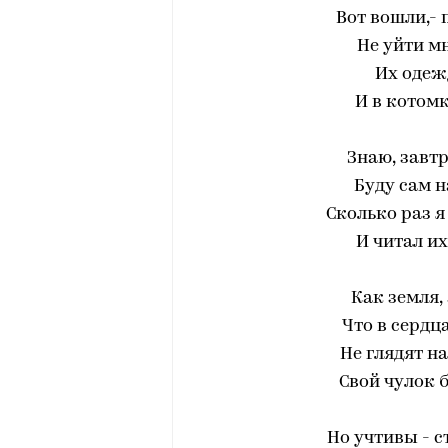
Вот вошли,- 
Не уйти мн
Их одежд
И в котомк
Знаю, завтр
Буду сам н
Сколько раз я 
И читал их
Как земля,
Что в сердц
Не глядят н
Свой чулок 
Но учтивы - с