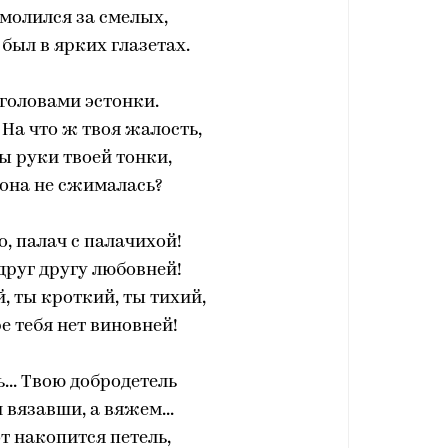
 молился за смелых,
был в ярких глазетах.
головами эстонки.
. На что ж твоя жалость,
ы руки твоей тонки,
 она не сжималась?
о, палач с палачихой!
друг другу любовней!
, ты кроткий, ты тихий,
е тебя нет виновней!
... Твою добродетель
вязавши, а вяжем...
от накопится петель,