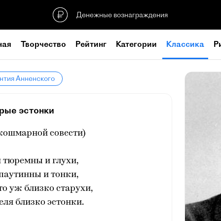
Денежные вознаграждения
ная
Творчество
Рейтинг
Категории
Классика
Р
нтия Анненского
рые эстонки
 кошмарной совести)
 тюремны и глухи,
паутинны и тонки,
что уж близко старухи,
еля близко эстонки.