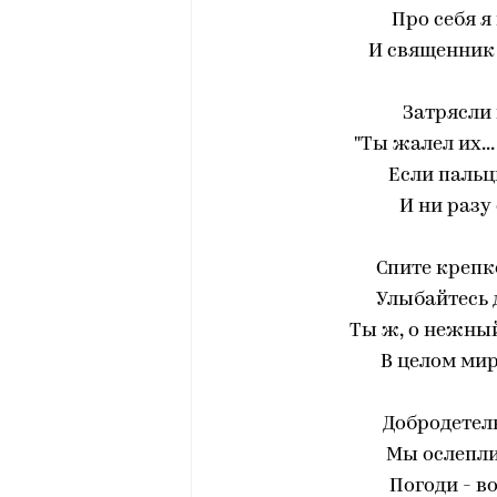
Про себя я
И священник 
Затрясли 
"Ты жалел их..
Если пальц
И ни разу
Спите крепк
Улыбайтесь 
Ты ж, о нежный
В целом мир
Добродетель
Мы ослепли 
Погоди - в