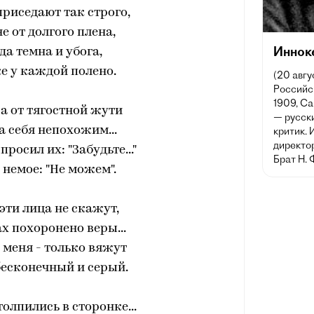
приседают так строго,
е от долгого плена,
Иннок
а темна и убога,
е у каждой полено.
(20 авгу
Российск
1909, Са
а от тягостной жути
— русски
а себя непохожим...
критик. 
директо
просил их: "Забудьте..."
Брат Н. 
 немое: "Не можем".
 эти лица не скажут,
ах похоронено веры...
а меня - только вяжут
бесконечный и серый.
толпились в сторонке...