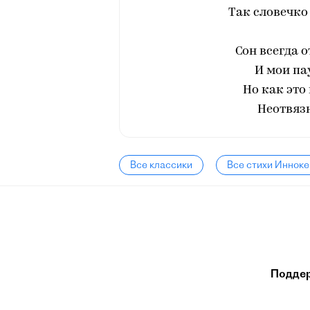
Так словечко
Сон всегда 
И мои па
Но как это 
Неотвязн
Все классики
Все стихи Инноке
Подде