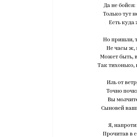
Да не бойся:
Только тут н
Есть куда 
Но пришли, т
Не часы ж,
Может быть, в
Так тихонько, 
Иль от вет
Точно почки
Вы молчите
Сыновей ваших
Я, напроти
Прочитав в с