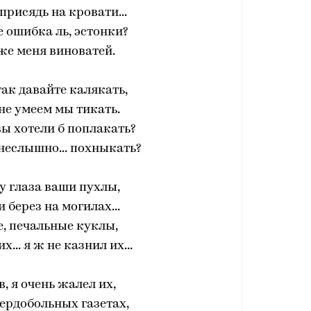
 присядь на кровати...
е ошибка ль, эстонки?
же меня виноватей.
ак давайте калякать,
 не умеем мы тикать.
ы хотели б поплакать?
неслышно... похныкать?
ру глаза ваши пухлы,
 берез на могилах...
, печальные куклы,
... я ж не казнил их...
в, я очень жалел их,
ердобольных газетах,