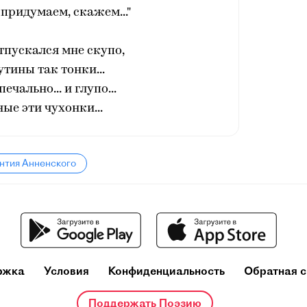
 придумаем, скажем..."
отпускался мне скупо,
утины так тонки...
печально... и глупо...
ые эти чухонки...
нтия Анненского
ржка
Условия
Конфиденциальность
Обратная с
Поддержать Поэзию