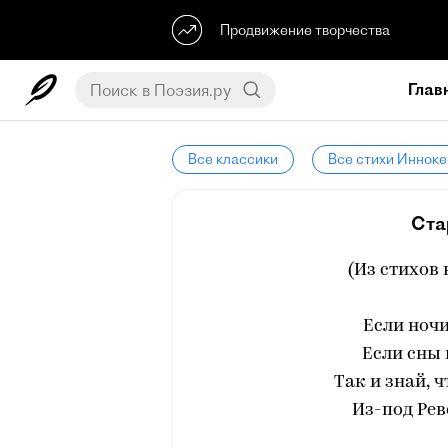
Продвижение творчества
Глав
Все классики
Все стихи Инноке
Ста
(Из стихов
Если ночи
Если сны 
Так и знай, 
Из-под Рев