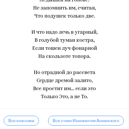
Ледышки на голове:
Не запомнить им, считая,
Что подушек только две.
И что надо лечь в угарный,
В голубой туман костра,
Если тошен луч фонарной
На скользоте топора.
Но отрадной до рассвета
Сердце дремой залито,
Все простит им... если это
Только Это, а не То.
Все классики
Все стихи Иннокентия Анненского