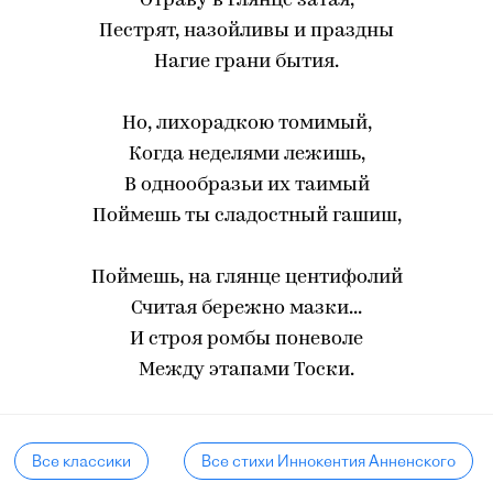
Отраву в глянце затая,
Пестрят, назойливы и праздны
Нагие грани бытия.
Но, лихорадкою томимый,
Когда неделями лежишь,
В однообразьи их таимый
Поймешь ты сладостный гашиш,
Поймешь, на глянце центифолий
Считая бережно мазки...
И строя ромбы поневоле
Между этапами Тоски.
Все классики
Все стихи Иннокентия Анненского