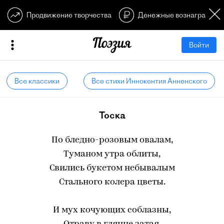
Продвижение творчества
Денежные вознагражден
Войти
Все классики
Все стихи Иннокентия Анненского
Тоска
По бледно-розовым овалам,
Туманом утра облиты,
Свились букетом небывалым
Стального колера цветы.
И мух кочующих соблазны,