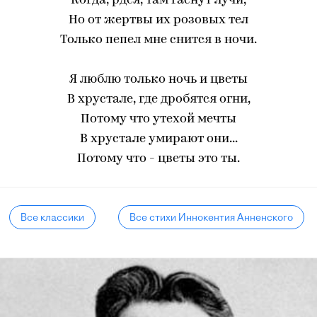
Когда, рдея, там гаснут лучи,
Но от жертвы их розовых тел
Только пепел мне снится в ночи.
Я люблю только ночь и цветы
В хрустале, где дробятся огни,
Потому что утехой мечты
В хрустале умирают они...
Потому что - цветы это ты.
Все классики
Все стихи Иннокентия Анненского