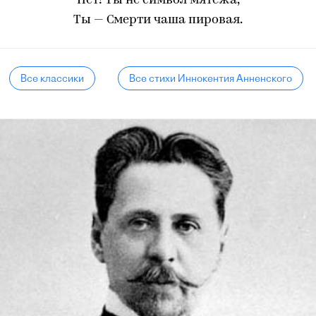
Нет! Ты не символ мятежа,
Ты — Смерти чаша пировая.
Все классики
Все стихи Иннокентия Анненского