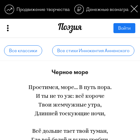
Продвижение творчества
Денежные вознагражден
Войти
Все классики
Все стихи Иннокентия Анненского
Черное море
Простимся, море... В путь пора.
И ты не то уж: всё короче
Твои жемчужные утра,
Длинней тоскующие ночи,
Всё дольше тает твой туман,