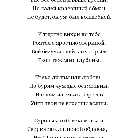
Где всё белей и выше гребни,
Но далей красочный обман
Не будет, он уж был волшебней.
И тщетно вихри по тебе
Роятся с яростью звериной,
Всё безучастней к их борьбе
Твои тяжелые глубины.
Тоска ли там или любовь,
Но бурям чуждые безмолвны,
И к нам из емких берегов
Уйти твои не властны волны.
Суровым отблеском ножа
Сверкнешь ли, пеной обдавая,—