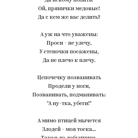
Да некому полить!
Ой, прянички медовые!
Да с кем же вас делить?
А уж на что уважены:
Проси - не улечу,
У стеночки посажены,
Да не плечо к плечу.
Цепочечку позванивать
Продели у ноги,
Позванивать, подманивать:
"А ну-тка, убеги!"
А мимо птицей мычется
Злодей - моя тоска...