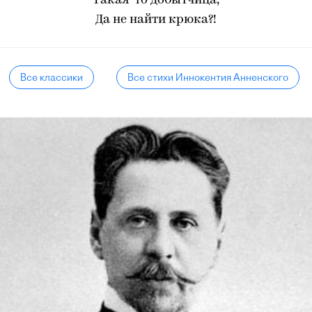
Такая-то добытчица,
Да не найти крюка?!
Все классики
Все стихи Иннокентия Анненского