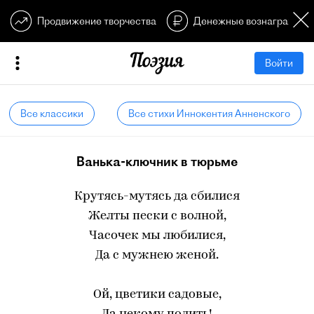
Продвижение творчества
Денежные вознагражден
Войти
Все классики
Все стихи Иннокентия Анненского
Ванька-ключник в тюрьме
Крутясь-мутясь да сбилися
Желты пески с волной,
Часочек мы любилися,
Да с мужнею женой.
Ой, цветики садовые,