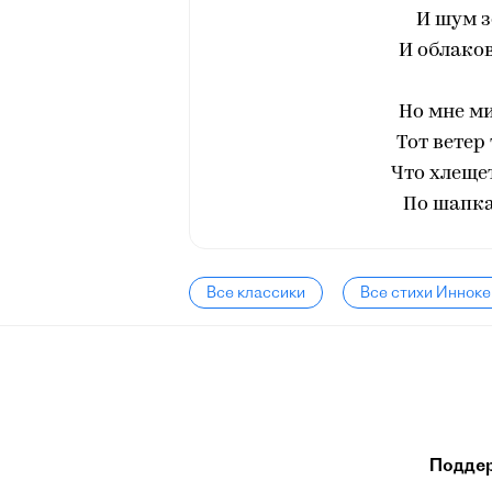
И шум з
И облаков
Но мне ми
Тот ветер
Что хлеще
По шапка
Все классики
Все стихи Инноке
Подде