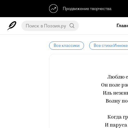
Продвижение творчества
Глав
Все классики
Все стихи Инноке
Люблю ег
Он поле р
Иль нежн
Волну по
Когда г
И паруса