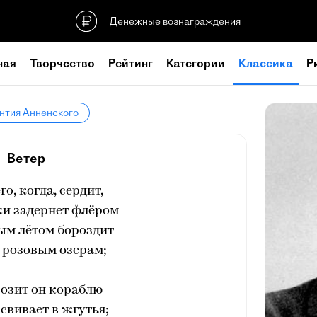
Денежные вознаграждения
ная
Творчество
Рейтинг
Категории
Классика
Р
нтия Анненского
Ветер
о, когда, сердит,
жи задернет флёром
ым лётом бороздит
 розовым озерам;
розит он кораблю
 свивает в жгутья;