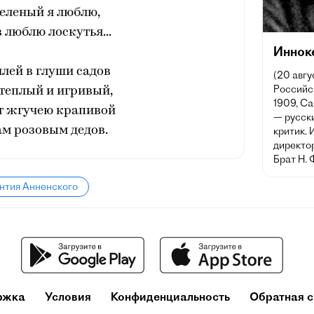
еленый я люблю,
 люблю лоскутья...
Иннок
лей в глуши садов
(20 авгу
Российск
 теплый и игривый,
1909, Са
т жгучею крапивой
— русски
м розовым дедов.
критик. 
директо
Брат Н. 
нтия Анненского
ржка
Условия
Конфиденциальность
Обратная с