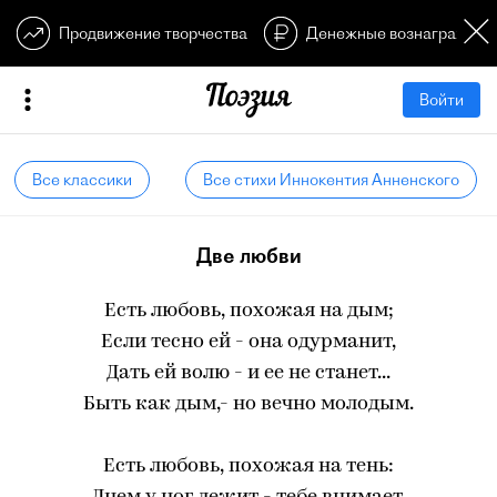
Продвижение творчества
Денежные вознагражден
Войти
Все классики
Все стихи Иннокентия Анненского
Две любви
Есть любовь, похожая на дым;
Если тесно ей - она одурманит,
Дать ей волю - и ее не станет...
Быть как дым,- но вечно молодым.
Есть любовь, похожая на тень: