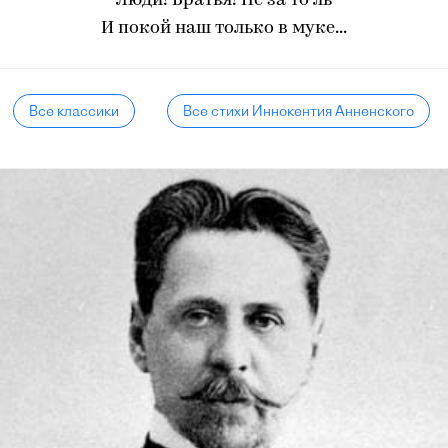
Люди! Братья! Не за то ль
И покой наш только в муке...
Все классики
Все стихи Иннокентия Анненского