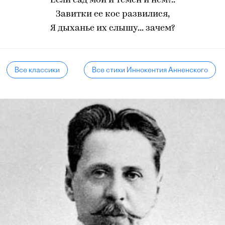
Если сад мой и темен и нем?..
Завитки ее кос развилися,
Я дыханье их слышу... зачем?
Все классики
Все стихи Иннокентия Анненского