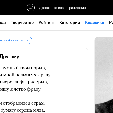
Денежные вознаграждения
ная
Творчество
Рейтинг
Категории
Классика
Р
нтия Анненского
Другому
езумный твой порыв,
и мной нельзя же сразу,
в иероглифы раскрыв,
ишу я четко фразу.
 отобразился страх,
 бумагу сердца мяла,