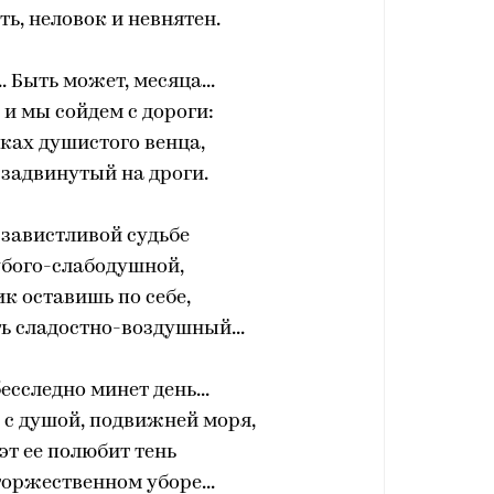
ь, неловок и невнятен.
. Быть может, месяца...
 и мы сойдем с дороги:
тках душистого венца,
, задвинутый на дроги.
завистливой судьбе
убого-слабодушной,
к оставишь по себе,
ь сладостно-воздушный...
есследно минет день...
г с душой, подвижней моря,
эт ее полюбит тень
оржественном уборе...