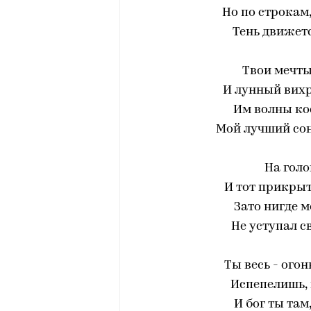
Но по строкам,
Тень движетс
Твои мечты
И лунный вихр
Им волны кос
Мой лучший сон
На голо
И тот прикрыт
Зато нигде 
Не уступал с
Ты весь - огон
Испепелишь, 
И бог ты там