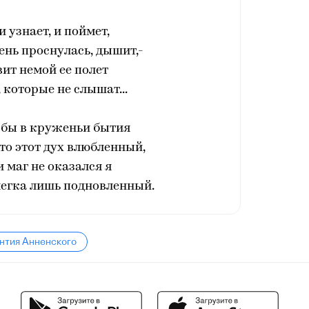
и узнает, и поймет,
тень проснулась, дышит,-
ит немой ее полет
 которые не слышат...
 бы в круженьи бытия
то этот дух влюбленный,
и маг не оказался я
легка лишь подновленный.
нтия Анненского