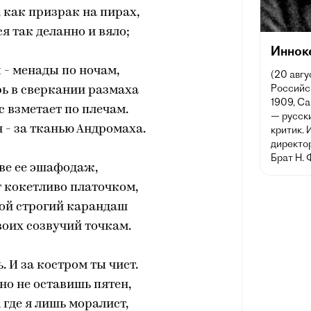
 как призрак на пирах,
я так деланно и вяло;
Иннок
 - менады по ночам,
(20 авгу
Российск
ь в сверкании размаха
1909, Са
 взметает по плечам.
— русски
 - за тканью Андромаха.
критик. 
директо
Брат Н. 
ве ее эшафодаж,
 кокетливо платочком,
мой строгий карандаш
воих созвучий точкам.
ь. И за костром ты чист.
но не оставишь пятен,
, где я лишь моралист,