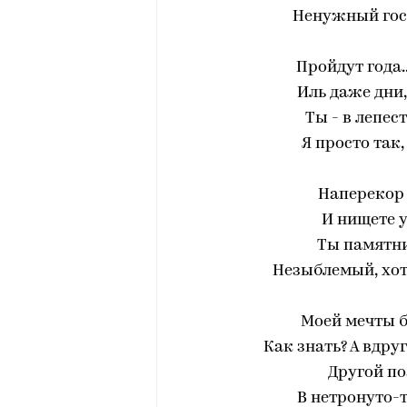
Ненужный гост
Пройдут года..
Иль даже дни,
Ты - в лепес
Я просто так
Наперекор 
И нищете 
Ты памятни
Незыблемый, хот
Моей мечты б
Как знать? А вдру
Другой по
В нетронуто-т