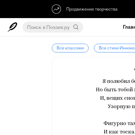
Продвижение творчества
Глав
Все классики
Все стихи Инноке
Я полюбил б
Но быть тобой 
И, вещих сно
Узорную п
Фигурно там
И как тоска